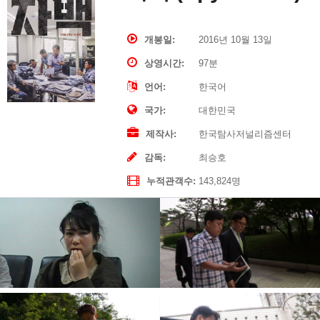
개봉일
2016년 10월 13일
상영시간
97분
언어
한국어
국가
대한민국
제작사
한국탐사저널리즘센터
감독
최승호
누적관객수
143,824명