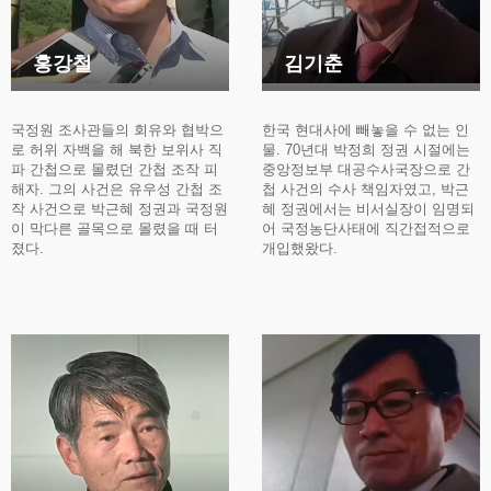
홍강철
김기춘
국정원 조사관들의 회유와 협박으
한국 현대사에 빼놓을 수 없는 인
로 허위 자백을 해 북한 보위사 직
물. 70년대 박정희 정권 시절에는
파 간첩으로 몰렸던 간첩 조작 피
중앙정보부 대공수사국장으로 간
해자. 그의 사건은 유우성 간첩 조
첩 사건의 수사 책임자였고, 박근
작 사건으로 박근혜 정권과 국정원
혜 정권에서는 비서실장이 임명되
이 막다른 골목으로 몰렸을 때 터
어 국정농단사태에 직간접적으로
졌다.
개입했왔다.