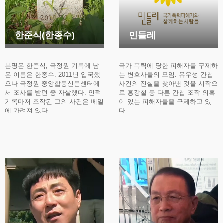
한준식(한종수)
민들레
본명은 한준식, 국정원 기록에 남
국가 폭력에 당한 피해자를 구제하
은 이름은 한종수. 2011년 입국했
는 변호사들의 모임. 유우성 간첩
으나 국정원 중앙합동신문센터에
사건의 진실을 찾아낸 것을 시작으
서 조사를 받던 중 자살했다. 인적
로 홍강철 등 다른 간첩 조작 의혹
기록마저 조작된 그의 사건은 베일
이 있는 피해자들을 구제하고 있
에 가려져 있다.
다.