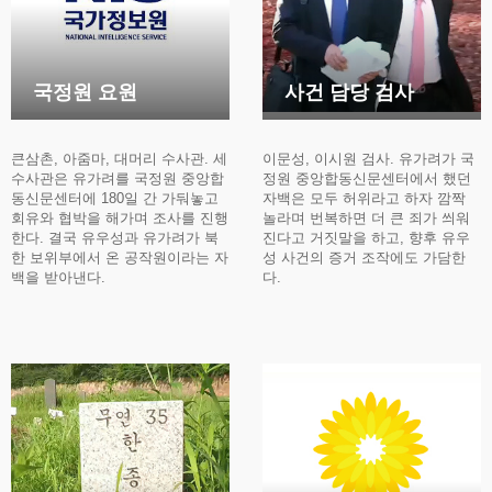
국정원 요원
사건 담당 검사
큰삼촌, 아줌마, 대머리 수사관. 세
이문성, 이시원 검사. 유가려가 국
수사관은 유가려를 국정원 중앙합
정원 중앙합동신문센터에서 했던
동신문센터에 180일 간 가둬놓고
자백은 모두 허위라고 하자 깜짝
회유와 협박을 해가며 조사를 진행
놀라며 번복하면 더 큰 죄가 씌워
한다. 결국 유우성과 유가려가 북
진다고 거짓말을 하고, 향후 유우
한 보위부에서 온 공작원이라는 자
성 사건의 증거 조작에도 가담한
백을 받아낸다.
다.