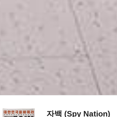
자백 (Spy Nation)