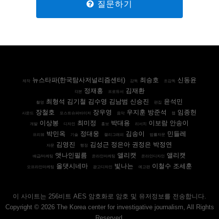
질문하기
뉴스타파(한국탐사저널리즘센터)
최승호
신동윤
제작
감독
조감독
정재홍
김재환
각본
프로듀서
최형석 김기철 김수영 김남범 신승진
윤석민
촬영
편집
장철호
장우영
우지훈 방준석
임종헌
사운드
포스트슈퍼바이저
음악
웹
이상봉
최미정
박대용
이보람 안송이
개발
디자인
홍보
리서치
박민옥
정대웅
김송이
민들레
프리뷰
기술
캘리그래피
법률자문
김영진
김성근 정은아 권정은 박정연
자문
행정
앳나인필름
앨리캣
앨리캣
배급/마케팅
온라인마케팅
온라인디자인
올댓시네마
빛나는
이철수 조세훈
오프라인마케팅
광고디자인
예고편
이 사이트는 256비트 AES 암호화로 암호 및 유저정보를 전송합니다.
Copyright © 2026 The Korea center for investigative journalism, All Rights
Reserved.