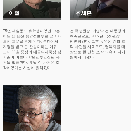
이철
원세훈
75년 재일동포 유학생이었던 그는
전 국정원장. 이명박 전 대통령의
어느 날 남산 중앙정보부로 끌려가
최측근으로, 2009년 국정원장에
모진 고문을 받게 된다. 북한에서
임명되었다. 그후 유우성 간첩 조
지령을 받고 온 간첩이라는 이유.
작 사건을 시작으로, 탈북자를 대
그해 11월 중정의 대공수사국장 김
상으로 한 간첩 조작 의혹이 대거
기춘이 이른바 학원침투간첩단 사
쏟아져 나왔다.
건을 발표한다. 훗날 이 사건은 조
작이었다는 사실이 밝혀졌다.