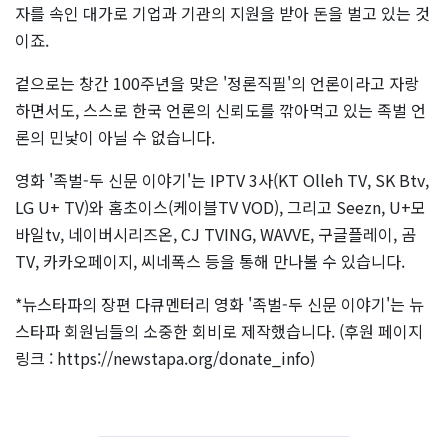
자를 속인 대가로 기업과 기관의 지원을 받아 돈을 벌고 있는 것
이죠.
겉으로는 창간 100주년을 맞은 '정론직필'의 언론이라고 자랑
하면서도, 스스로 한국 언론의 신뢰도를 깎아먹고 있는 족벌 언
론의 민낯이 아닐 수 없습니다.
영화 '족벌-두 신문 이야기'는 IPTV 3사(KT Olleh TV, SK Btv,
LG U+ TV)와 홈초이스(케이블TV VOD), 그리고 Seezn, U+모
바일tv, 네이버시리즈온, CJ TVING, WAVVE, 구글플레이, 곰
TV, 카카오페이지, 씨네폭스 등을 통해 만나볼 수 있습니다.
*뉴스타파의 장편 다큐멘터리 영화 '족벌-두 신문 이야기'는 뉴
스타파 회원님들의 소중한 회비로 제작했습니다. (후원 페이지
링크 : https://newstapa.org/donate_info)