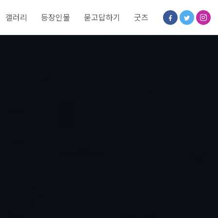
갤러리
등장인물
묻고답하기
굿즈