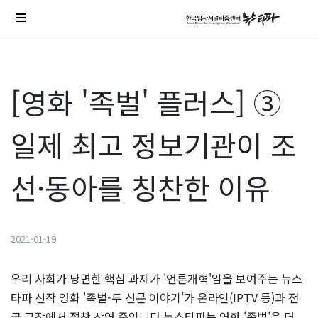
[영화 '족벌' 플러스] ③
일제 최고 정보기관이 조
선·동아를 칭찬한 이유
2021-01-19
우리 사회가 당면한 핵심 과제가 '언론개혁'임을 보여주는 뉴스
타파 신작 영화 '족벌-두 신문 이야기'가 온라인(IPTV 등)과 전
국 극장에서 절찬 상영 중입니다.뉴스타파는 영화 '족벌'을 더